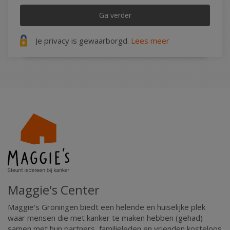
Ga verder
Je privacy is gewaarborgd.
Lees meer
Maggie's Center
Maggie's Groningen biedt een helende en huiselijke plek
Privacy
Algemene voorwaarden
Cookies
waar mensen die met kanker te maken hebben (gehad)
samen met hun partners, familieleden en vrienden kosteloos