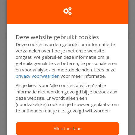
Ik wil bijdragen aan de transactiekosten en betaal
€ 0,40 extra
Ik wil niet bijdragen aan de transactiekosten
Deze website gebruikt cookies
Deze cookies worden gebruikt om informatie te
verzamelen over hoe je met onze website
Doneren als persoon
omgaat. We gebruiken deze informatie om je
gebruiksgemak te verbeteren, te personaliseren
Doneren als bedrijf
en voor analyse- en meetdoeleinden. Lees onze
privacy voorwaarden
voor meer informatie.
Voornaam*
Als je kiest voor 'alle cookies afwijzen' zal je
informatie niet worden gevolgd bij je bezoek aan
deze website. Er wordt alleen een
Tussenv.
Achternaam*
(noodzakelijke) cookie in je browser geplaatst om
te onthouden dat je niet gevolgd wilt worden.
Alles toestaan
E-mailadres*