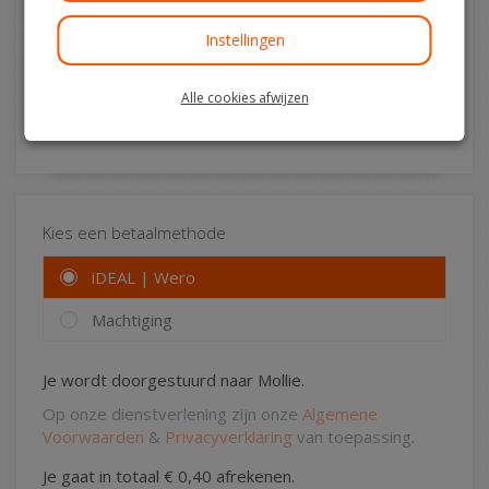
Instellingen
Ja, ik wil de nieuwsbrief ontvangen
Alle cookies afwijzen
Wil je op de hoogte blijven van onze activiteiten?
Schrijf je dan in!
Kies een betaalmethode
iDEAL | Wero
Machtiging
Je wordt doorgestuurd naar Mollie.
Op onze dienstverlening zijn onze
Algemene
Voorwaarden
&
Privacyverklaring
van toepassing.
Je gaat in totaal
€ 0,40
afrekenen.